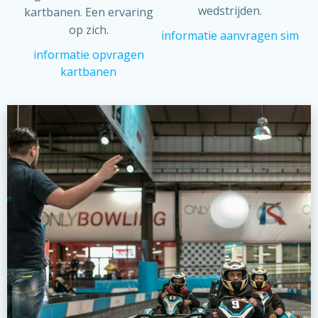
wedstrijden.
kartbanen. Een ervaring
op zich.
informatie aanvragen sim
informatie opvragen
kartbanen