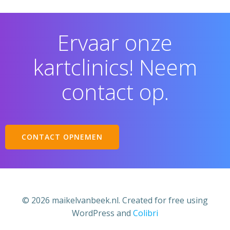
Ervaar onze
kartclinics! Neem
contact op.
CONTACT OPNEMEN
© 2026 maikelvanbeek.nl. Created for free using
WordPress and
Colibri