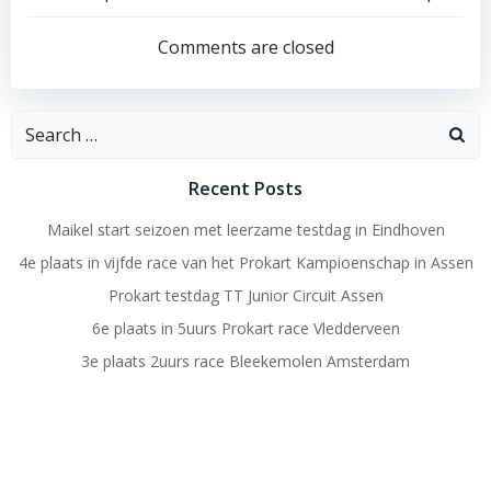
Post
Post
navigation
navigation
Comments are closed
Search
for:
Recent Posts
Maikel start seizoen met leerzame testdag in Eindhoven
4e plaats in vijfde race van het Prokart Kampioenschap in Assen
Prokart testdag TT Junior Circuit Assen
6e plaats in 5uurs Prokart race Vledderveen
3e plaats 2uurs race Bleekemolen Amsterdam