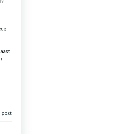
te
ede
.
naast
n
 post