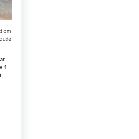
jd om
 oude
at
e 4
r