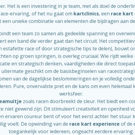
er. Het is een investering in je team, met als doel de onder
race-ervaring, of het nu gaat om
kartclinics
, een
race kart
dt een unieke combinatie van elementen die bijdragen aan de
bindt een team zo samen als gedeelde spanning en overwinni
rt een band die verder gaat dan het circuit. Het competit
n estafette race of door strategische tips te delen), bouwt
chten op groen springen, is overleg cruciaal. Wie rijdt wel
atie en strategisch denken, vaardigheden die direct toepas
j uitermate geschikt om de basisbeginselen van racestrategie
omen van de dagelijkse beslommeringen en je volledig onde
eren. Pure, onvervalste pret en de kans om even helemaal k
werksfeer.
teamuitje
zoals racen doorbreekt de sleur. Het biedt een 
e niet gewend zijn. Dit stimuleert creativiteit en openheid 
en ervaren coureur bent of voor het eerst achter het stuur 
ilig voelt. De opwinding van de
race kart experience
of de 
toegankelijk voor iedereen, ongeacht eerdere ervaring.