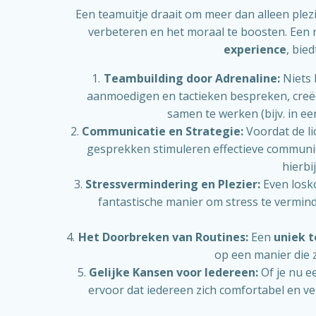
Een teamuitje draait om meer dan alleen plezi
verbeteren en het moraal te boosten. Een 
experience
, bie
Teambuilding door Adrenaline:
Niets 
aanmoedigen en tactieken bespreken, creëe
samen te werken (bijv. in ee
Communicatie en Strategie:
Voordat de li
gesprekken stimuleren effectieve communic
hierbi
Stressvermindering en Plezier:
Even losk
fantastische manier om stress te vermind
Het Doorbreken van Routines:
Een
uniek 
op een manier die z
Gelijke Kansen voor Iedereen:
Of je nu e
ervoor dat iedereen zich comfortabel en ve