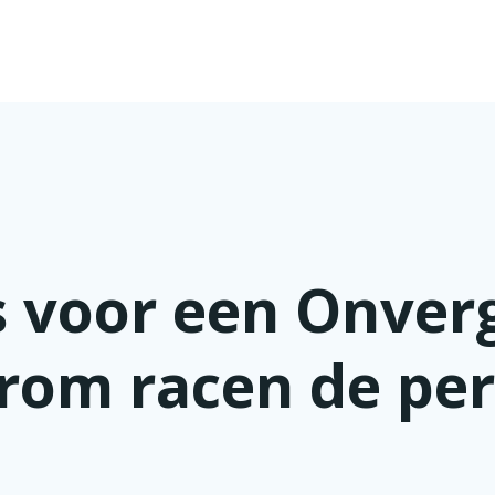
 voor een Onverg
om racen de perf