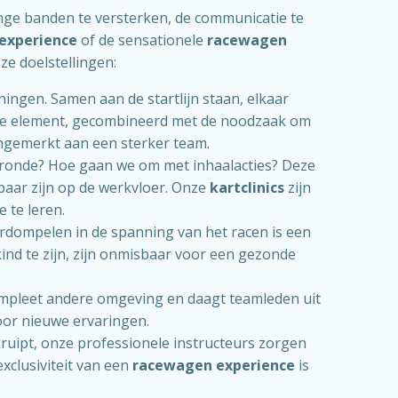
linge banden te versterken, de communicatie te
 experience
of de sensationele
racewagen
ze doelstellingen:
ngen. Samen aan de startlijn staan, elkaar
ieve element, gecombineerd met de noodzaak om
 ongemerkt aan een sterker team.
ke ronde? Hoe gaan we om met inhaalacties? Deze
baar zijn op de werkvloer. Onze
kartclinics
zijn
 te leren.
rdompelen in de spanning van het racen is een
ind te zijn, zijn onmisbaar voor een gezonde
compleet andere omgeving en daagt teamleden uit
voor nieuwe ervaringen.
kruipt, onze professionele instructeurs zorgen
exclusiviteit van een
racewagen experience
is