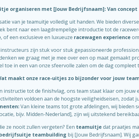
tje organiseren met [Jouw Bedrijfsnaam]: Van concept to
atie van je teamuitje volledig uit handen. We bieden diverse
ek bent naar een laagdrempelige introductie tot de racewe
e
, of een exclusieve en luxueuze
racewagen experience
om 
e instructeurs zijn stuk voor stuk gepassioneerde professiona
m denken we graag met je mee over een op maat gemaakt pr
el toe in een van onze sfeervolle zalen om de dag compleet 
at maakt onze race-uitjes zo bijzonder voor jouw tea
 instructie tot de finishvlag, ons team staat klaar om jouw
ctiviteiten voldoen aan de hoogste veiligheidseisen, zodat j
ementen:
Van kleine teams tot grote afdelingen, wij bieden 
catie, bijv. Midden-Nederland], zijn wij uitstekend bereikba
die ze nooit zullen vergeten? Een
teamuitje
dat praatjes ma
bedrijfsuitje teambuilding
bij [Jouw Bedrijfsnaam]. Wij ga