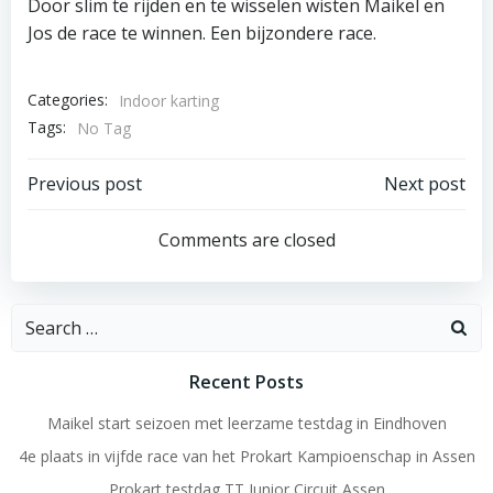
Door slim te rijden en te wisselen wisten Maikel en
Jos de race te winnen. Een bijzondere race.
Categories:
Indoor karting
Tags:
No Tag
Post
Post
Previous post
Next post
navigation
navigation
Comments are closed
Search
for:
Recent Posts
Maikel start seizoen met leerzame testdag in Eindhoven
4e plaats in vijfde race van het Prokart Kampioenschap in Assen
Prokart testdag TT Junior Circuit Assen