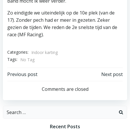
band mocht ik weer verder.
Zo eindigde we uiteindelijk op de 10e plek (van de
17). Zonder pech had er meer in gezeten. Zeker
gezien de tijden. We reden de 2e snelste tijd van de
race (MF Racing).
Categories:
Indoor karting
Tags:
No Tag
Post
Post
Previous post
Next post
navigation
navigation
Comments are closed
Search
for:
Recent Posts