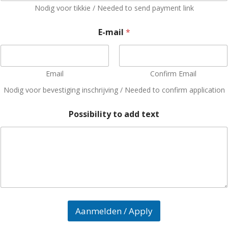
-
Nodig voor tikkie / Needed to send payment link
m
a
E-mail
*
i
l
n
a
Email
Confirm Email
m
e
Nodig voor bevestiging inschrijving / Needed to confirm application
Possibility to add text
Aanmelden / Apply