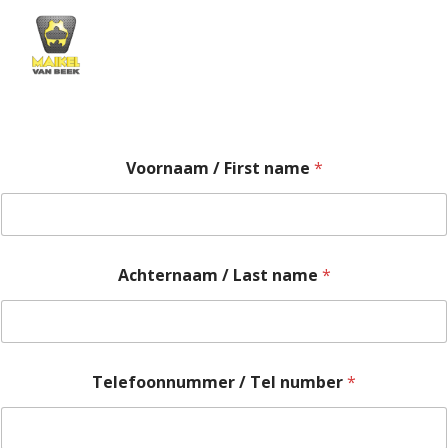
Skip
to
content
Voornaam / First name
*
Achternaam / Last name
*
n
Telefoonnummer / Tel number
*
a
m
e
E